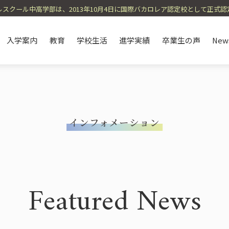
スクール中高学部は、2013年10月4日に国際バカロレア認定校として正式
入学案内
教育
学校生活
進学実績
卒業生の声
New
インフォメーション
e
on
History / Affiliated School
Open School / Event
English Immersion
Annual Schedule
IB Course / TI Cours
School Lunch / Dieta
Environmental Initiat
メッセージ
紹介
沿革・提携校
オープンスクール・イベント
英語イマージョン教育
年間スケジュール
IBコース / 
オーガニッ
SDGs・環
Featured News
eas Volunteers
Curriculum Introduction
Course and Subject S
海外ボランティア
カリキュラム紹介
コースや科