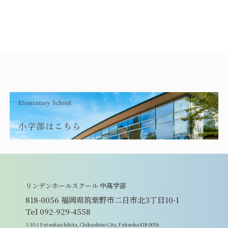
リンデンホールスクール 中高学部
818-0056 福岡県筑紫野市二日市北3丁目10-1
Tel 092-929-4558
3-10-1 Futsukaichikita, Chikushino City, Fukuoka 818 0056