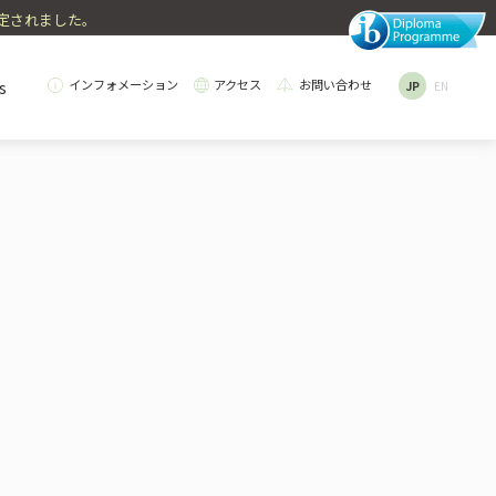
認定されました。
s
インフォメーション
アクセス
お問い合わせ
JP
EN
e
ry Education
College Counseling
Dormitory
ives
TIコース
ク給食・食育
進学サポート
学生寮
境への取り組み
election
Teachers' Messages
目の選択・履修例
先生について