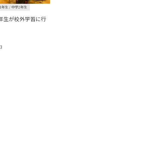
学1年生 / 中学2年生
8年生が校外学習に行
3