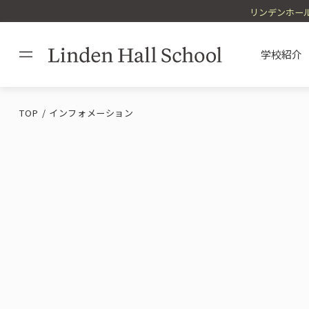
リンデンホール
学校紹介
TOP
インフォメーション
Philosophy / Messag
Admission Informati
Educational Policy
Facilities / Uniform
理念・校長
入学案内
教育方針
施設・制服
Study Abroad / Overs
海外留学・