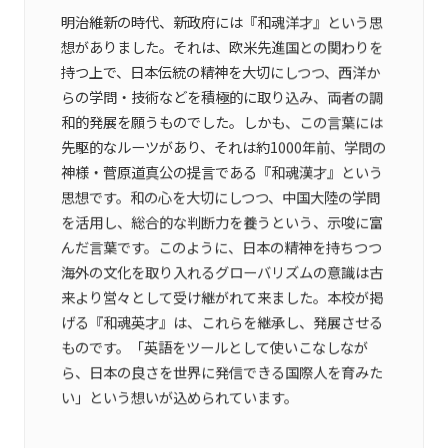
明治維新の時代、新政府には『和魂洋才』という思
想がありました。それは、欧米先進国との関わりを
持つ上で、日本伝統の精神を大切にしつつ、西洋か
らの学問・技術などを積極的に取り込み、両者の調
和的発展を願うものでした。しかも、この言葉には
先駆的なルーツがあり、それは約1000年前、学問の
神様・菅原道真公の提言である『和魂漢才』という
思想です。和の心を大切にしつつ、中国大陸の学問
を活用し、総合的な判断力を養うという、示唆に富
んだ言葉です。このように、日本の精神を持ちつつ
海外の文化を取り入れるグローバリズムの意識は古
来より営々として受け継がれて来ました。本校が掲
げる『和魂英才』は、これらを継承し、発展させる
ものです。「英語をツールとして使いこなしなが
ら、日本の良さを世界に発信できる国際人を育みた
い」という想いが込められています。