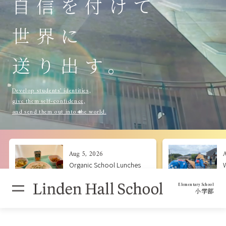
自信を付けて
世界に
送り出す。
Develop students’ identities,
give them self-confidence,
and send them out into the world.
Aug 5, 2026
A
Organic School Lunches
and SHOKUIKU (Food &
Nutrition Education) オー
Elementary School
小学部
ガニック給食・食育