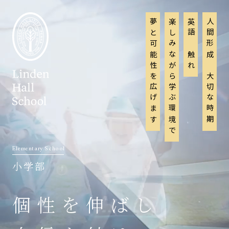
夢と可能性を広げます
楽しみながら学ぶ環境で
英語に触れ
人間形成に大切な時期
Elementary School
小学部
個性を伸ばし