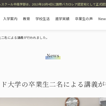
スクール中高学部は、2013年10月4日に国際バカロレア認定校として正式
入学案内
教育
学校生活
進学実績
卒業生の声
New
生二名による講義が行われました。
News
e
on
History / Affiliated School
Open School / Event
English Immersion
Annual Schedule
IB Course / TI Cours
School Lunch / Dieta
Environmental Initiat
メッセージ
紹介
沿革・提携校
オープンスクール・イベント
英語イマージョン教育
年間スケジュール
IBコース / 
オーガニッ
SDGs・環
ード大学の卒業生二名による講義が
eas Volunteers
Curriculum Introduction
Course and Subject S
海外ボランティア
カリキュラム紹介
コースや科