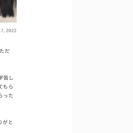
17, 2022
いただ
学習し
てもら
らった
りがと