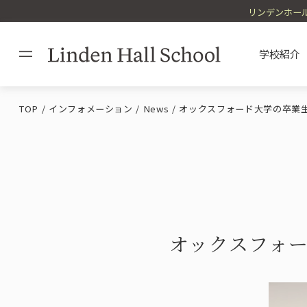
リンデンホール
学校紹介
TOP
インフォメーション
News
オックスフォード大学の卒業
Philosophy / Messag
Admission Informati
Educational Policy
Facilities / Uniform
理念・校長
入学案内
教育方針
施設・制服
オックスフォ
Study Abroad / Overs
海外留学・