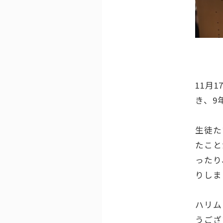
11月
き、9
生徒た
たこと
ったり
りしま
ハリム
うござ