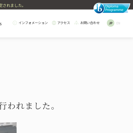
認定されました。
s
インフォメーション
アクセス
お問い合わせ
JP
EN
e
ry Education
College Counseling
Dormitory
ives
TIコース
ク給食・食育
進学サポート
学生寮
境への取り組み
行われました。
election
Teachers' Messages
目の選択・履修例
先生について