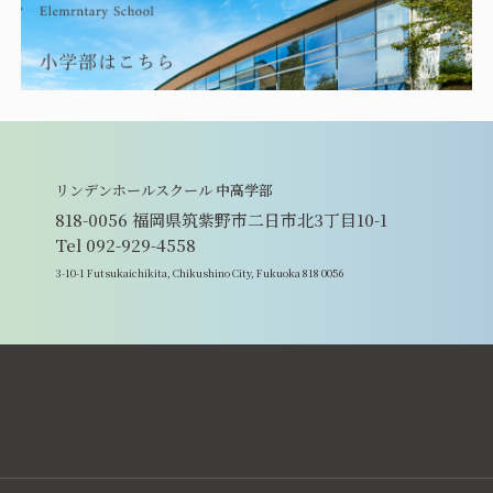
リンデンホールスクール 中高学部
818-0056 福岡県筑紫野市二日市北3丁目10-1
Tel 092-929-4558
3-10-1 Futsukaichikita, Chikushino City, Fukuoka 818 0056