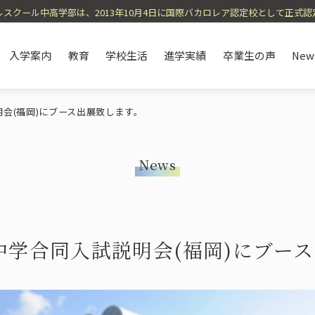
スクール中高学部は、2013年10月4日に国際バカロレア認定校として正式
入学案内
教育
学校生活
進学実績
卒業生の声
New
説明会(福岡)にブース出展致します。
News
e
on
History / Affiliated School
Open School / Event
English Immersion
Annual Schedule
IB Course / TI Cours
School Lunch / Dieta
Environmental Initiat
メッセージ
紹介
沿革・提携校
オープンスクール・イベント
英語イマージョン教育
年間スケジュール
IBコース / 
オーガニッ
SDGs・環
私立中学合同入試説明会(福岡)にブ
eas Volunteers
Curriculum Introduction
Course and Subject S
海外ボランティア
カリキュラム紹介
コースや科