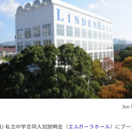
 / CAS
Insight
な活動・CAS
インサイト
Jun 
6(日) 私立中学合同入試説明会（
エルガーラホール
）にブー