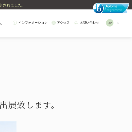
認定されました。
s
インフォメーション
アクセス
お問い合わせ
JP
EN
e
ry Education
College Counseling
Dormitory
ives
TIコース
ク給食・食育
進学サポート
学生寮
境への取り組み
ース出展致します。
election
Teachers' Messages
目の選択・履修例
先生について