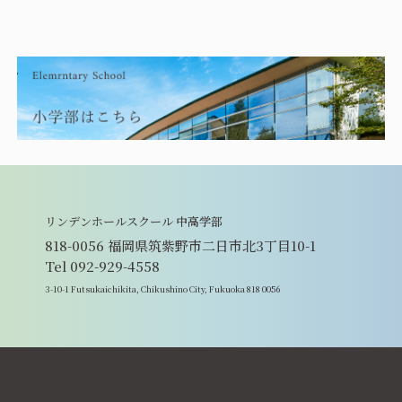
リンデンホールスクール 中高学部
818-0056 福岡県筑紫野市二日市北3丁目10-1
Tel 092-929-4558
3-10-1 Futsukaichikita, Chikushino City, Fukuoka 818 0056