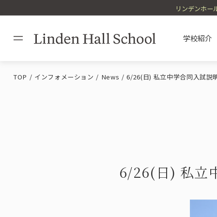
リンデンホール
学校紹介
TOP
インフォメーション
News
6/26(日) 私立中学合同入試
Philosophy / Messag
Admission Informati
Educational Policy
Facilities / Uniform
理念・校長
入学案内
教育方針
施設・制服
6/26(日) 
Study Abroad / Overs
海外留学・