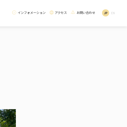
インフォメーション
アクセス
お問い合わせ
JP
EN
School
Environmental Initiatives
Curriculum Introduction
School Lunch / Dietary Education
校
徳)
いて
SDGs・環境への取り組み
カリキュラム紹介
オーガニック給食・食育