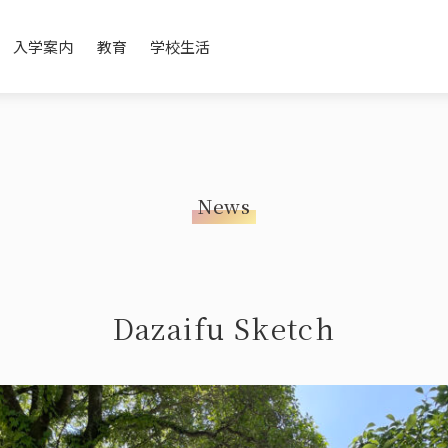
入学案内
教育
学校生活
News
e
on
Promotion Movie
Open School / Event
English Immersion
Annual Schedule
History / Affiliated 
Japanese Culture
Commuting
メッセージ
紹介
学校紹介ムービー
オープンスクール・イベント
英語イマージョン教育
年間スケジュール
沿革・提携
日本文化(道
登下校につ
Dazaifu Sketch
ge
Teachers’ Messages
After School
先生について
アフタースクール