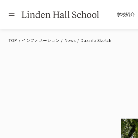
学校紹介
TOP
インフォメーション
News
Dazaifu Sketch
Philosophy / Messag
Admission Informati
Educational Policy
Facilities / Uniform
理念・校長
入学案内
教育方針
施設・制服
International Exchan
Dormitory
国際交流
学生寮