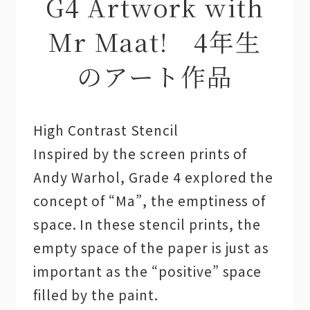
G4 Artwork with
Mr Maat! 4年生
のアート作品
High Contrast Stencil
Inspired by the screen prints of
Andy Warhol, Grade 4 explored the
concept of “Ma”, the emptiness of
space. In these stencil prints, the
empty space of the paper is just as
important as the “positive” space
filled by the paint.