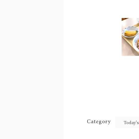
Category
Today's