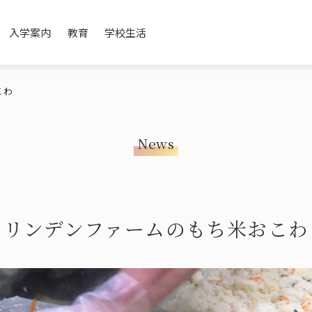
入学案内
教育
学校生活
こわ
News
e
on
Promotion Movie
Open School / Event
English Immersion
Annual Schedule
History / Affiliated 
Japanese Culture
Commuting
メッセージ
紹介
学校紹介ムービー
オープンスクール・イベント
英語イマージョン教育
年間スケジュール
沿革・提携
日本文化(道
登下校につ
リンデンファームのもち米おこわ
ge
Teachers’ Messages
After School
先生について
アフタースクール