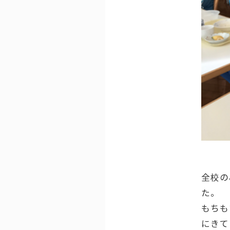
全校の
た。
もちも
にきて