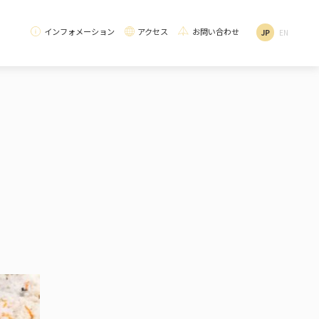
インフォメーション
アクセス
お問い合わせ
JP
EN
School
Environmental Initiatives
Curriculum Introduction
School Lunch / Dietary Education
校
徳)
いて
SDGs・環境への取り組み
カリキュラム紹介
オーガニック給食・食育