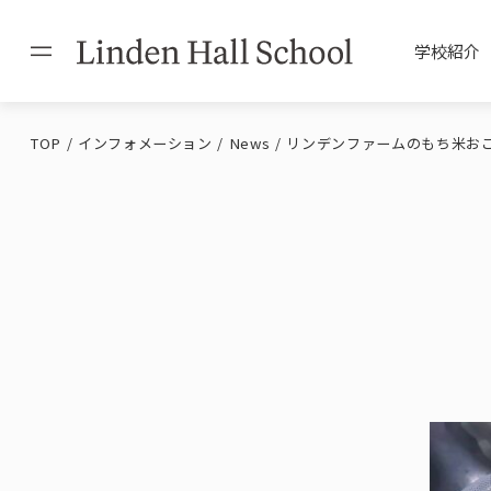
学校紹介
TOP
インフォメーション
News
リンデンファームのもち米お
Philosophy / Messag
Admission Informati
Educational Policy
Facilities / Uniform
理念・校長
入学案内
教育方針
施設・制服
International Exchan
Dormitory
国際交流
学生寮