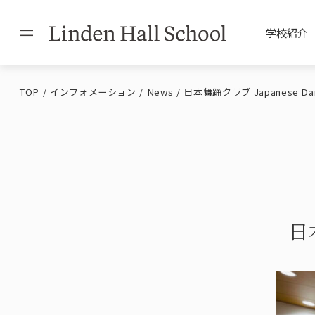
学校紹介
TOP
インフォメーション
News
日本舞踊クラブ Japanese Dan
Philosophy / Messag
Admission Informati
Educational Policy
Facilities / Uniform
理念・校長
入学案内
教育方針
施設・制服
日
International Exchan
Dormitory
国際交流
学生寮