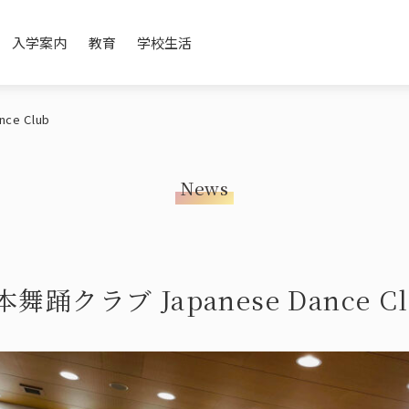
入学案内
教育
学校生活
ce Club
News
e
on
Promotion Movie
Open School / Event
English Immersion
Annual Schedule
History / Affiliated 
Japanese Culture
Commuting
メッセージ
紹介
学校紹介ムービー
オープンスクール・イベント
英語イマージョン教育
年間スケジュール
沿革・提携
日本文化(道
登下校につ
本舞踊クラブ Japanese Dance Cl
ge
Teachers’ Messages
After School
先生について
アフタースクール