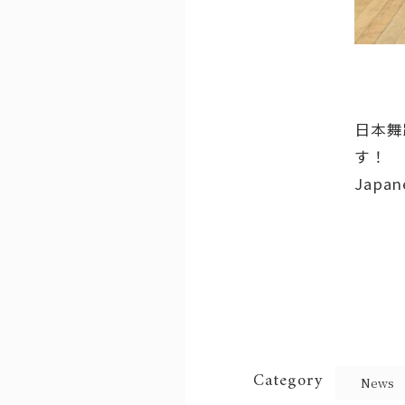
日本舞
す！
Japane
Category
News