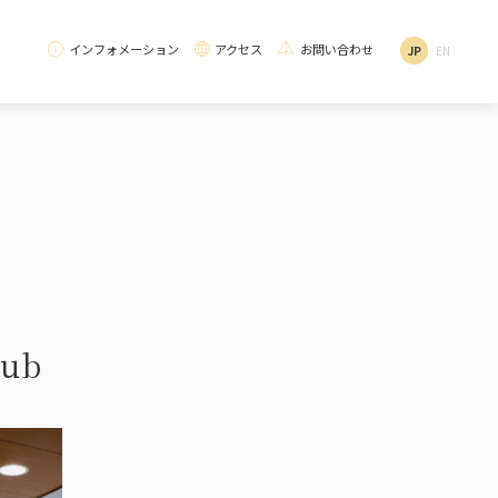
インフォメーション
アクセス
お問い合わせ
JP
EN
School
Environmental Initiatives
Curriculum Introduction
School Lunch / Dietary Education
校
徳)
いて
SDGs・環境への取り組み
カリキュラム紹介
オーガニック給食・食育
ub